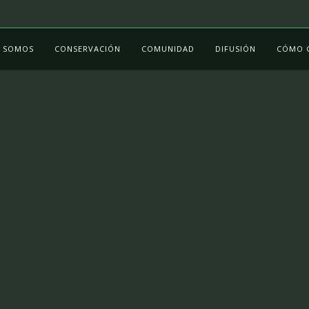
S SOMOS
CONSERVACIÓN
COMUNIDAD
DIFUSIÓN
CÓMO 
Tag archive for :
Fundación Futuro