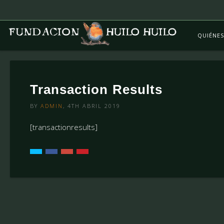
QUIÉNE
Transaction Results
BY
ADMIN
, 4TH ABRIL 2019
[transactionresults]