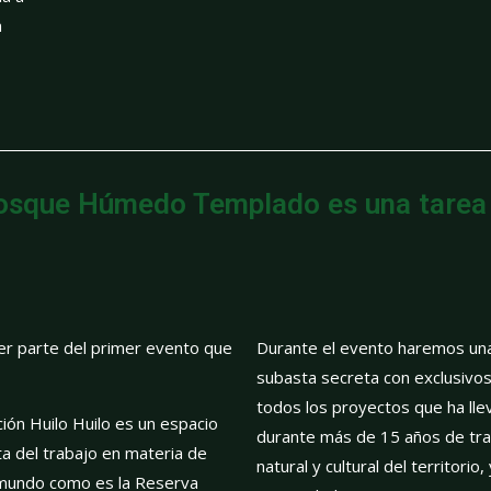
m
Bosque Húmedo Templado es una tarea 
er parte del primer evento que
Durante el evento haremos una
subasta secreta con exclusivo
todos los proyectos que ha lle
ón Huilo Huilo es un espacio
durante más de 15 años de tra
ta del trabajo en materia de
natural y cultural del territorio
l mundo como es la Reserva